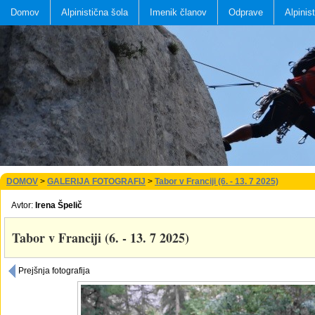
Domov
Alpinistična šola
Imenik članov
Odprave
Alpinis
DOMOV
>
GALERIJA FOTOGRAFIJ
>
Tabor v Franciji (6. - 13. 7 2025)
Avtor:
Irena Špelič
Tabor v Franciji (6. - 13. 7 2025)
Prejšnja fotografija