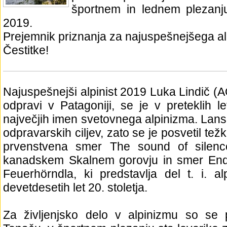
športnem in lednem plezanj
2019.
Prejemnik priznanja za najuspešnejšega alp
Čestitke!
Najuspešnejši alpinist 2019 Luka Lindič (A
odpravi v Patagoniji, se je v preteklih l
največjih imen svetovnega alpinizma. Lansko
odpravarskih ciljev, zato se je posvetil tež
prvenstvena smer The sound of silenc
kanadskem Skalnem gorovju in smer End 
Feuerhörndla, ki predstavlja del t. i. alp
devetdesetih let 20. stoletja.
Za življenjsko delo v alpinizmu so se