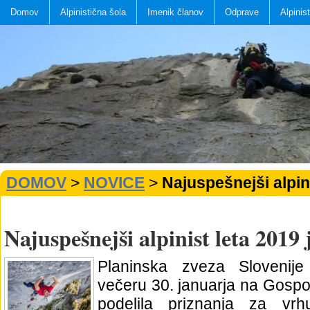
Domov
Alpinistična šola
Imenik članov
Odprave
Alpinis
DOMOV
>
NOVICE
>
Najuspešnejši alpin
Najuspešnejši alpinist leta 2019
Planinska zveza Slovenije 
večeru 30. januarja na Gospo
podelila priznanja za vr