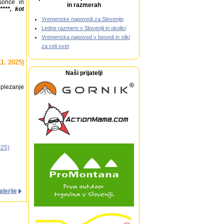
sonce in
in razmerah
****, kot
Vremenske napovedi za Slovenijo
Ledne razmere v Sloveniji in okolici
Vremenska napoved v besedi in sliki
za celi svet
1. 2025)
Naši prijatelji
 plezanje
025)
alerije