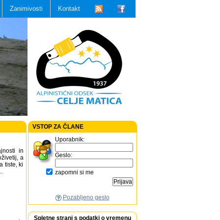
Zanimivosti
Kontakt
VSTOP ZA ČLANE
Uporabnik:
jnosti in
Geslo:
živetij, a
 tiste, ki
..
zapomni si me
Pozabljeno geslo
Spletne strani s podatki o vremenu