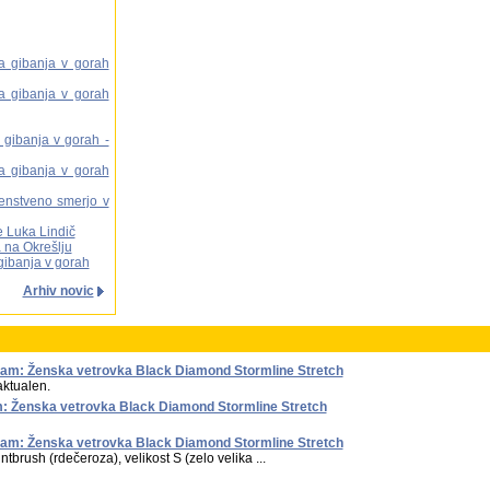
ga gibanja v gorah
ga gibanja v gorah
a gibanja v gorah -
ga gibanja v gorah
venstveno smerjo v
e Luka Lindič
 na Okrešlju
 gibanja v gorah
Arhiv novic
am: Ženska vetrovka Black Diamond Stormline Stretch
 aktualen.
: Ženska vetrovka Black Diamond Stormline Stretch
am: Ženska vetrovka Black Diamond Stormline Stretch
rush (rdečeroza), velikost S (zelo velika ...