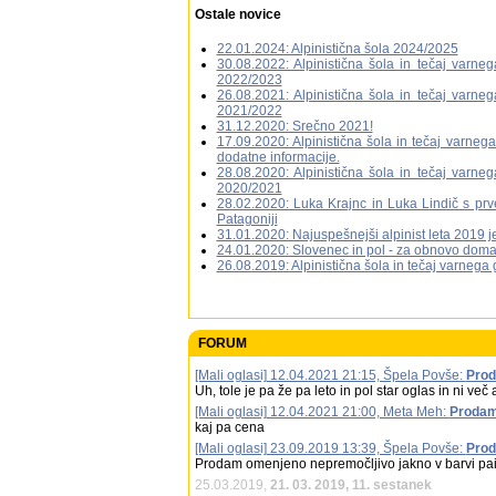
Ostale novice
22.01.2024: Alpinistična šola 2024/2025
30.08.2022: Alpinistična šola in tečaj varne
2022/2023
26.08.2021: Alpinistična šola in tečaj varne
2021/2022
31.12.2020: Srečno 2021!
17.09.2020: Alpinistična šola in tečaj varneg
dodatne informacije.
28.08.2020: Alpinistična šola in tečaj varne
2020/2021
28.02.2020: Luka Krajnc in Luka Lindič s pr
Patagoniji
31.01.2020: Najuspešnejši alpinist leta 2019 j
24.01.2020: Slovenec in pol - za obnovo doma
26.08.2019: Alpinistična šola in tečaj varnega
FORUM
[Mali oglasi] 12.04.2021 21:15, Špela Povše:
Prod
Uh, tole je pa že pa leto in pol star oglas in ni več
[Mali oglasi] 12.04.2021 21:00, Meta Meh:
Prodam
kaj pa cena
[Mali oglasi] 23.09.2019 13:39, Špela Povše:
Prod
Prodam omenjeno nepremočljivo jakno v barvi paintb
25.03.2019,
21. 03. 2019, 11. sestanek