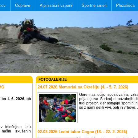
nov
Odprave
Alpinistični vzponi
Športne smeri
Plezališča
FOTOGALERIJE
OVO
24.07.2026 Memorial na Okrešlju (4. - 5. 7. 2026)
Gore nas učijo spoštovanja, vztra
 bo 1. 6. 2026, ob
prijateljstva. So kraj nepozabnih do
tudi prostor, kjer ostajajo spomini na
so z nami delili vrvi, poti in vrhove. .
v letošnjem letu
 naših izkušenih
02.03.2026 Ledni tabor Cogne (18. - 22. 2. 2026)