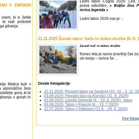
Ledni tabor Cogne 2026: Led, 
ORAH V ZIMSKIH
prava odločitev;
» Boljše živa P
mrtva legenda «
vsem, ki si želite
Ledni tabor 2026 nas je ...
 bi radi pridobili
ga gibanja.
21.11.2025 Ženski tabor: kače in dobra družba (8.-9. 1
Zaradi kač in dobre družbe
Konec leta je ravno pravšnji čas za
ob morju – sonce še ...
Ostale fotogalerije
elje Matica tudi v
a alpinistično šolo
15.11.2025: Plezalni tabor na Sardiniji (24. 10. - 2. 11. 2
jubitelje gora, ki bi
03.09.2025: Plezalni dan na Korošici (31. 8. 2025)
gibanja v gorah in
02.09.2025: Lienški Dolomiti (8. - 10. 8. 2025) - tabor
06.08.2025: Tabor v Franciji (6. - 13. 7 2025)
22.07.2025: Tabor v Paklenici (21.6. - 29. 6. 2025)
Vse fotog