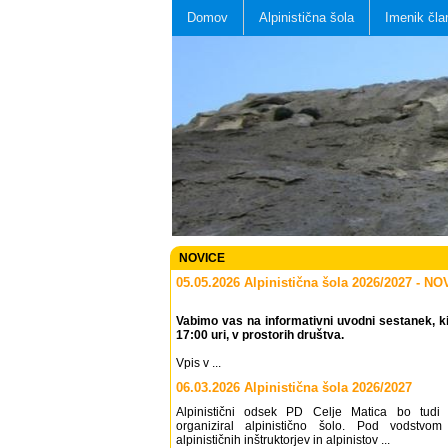
Domov
Alpinistična šola
Imenik čla
NOVICE
05.05.2026 Alpinistična šola 2026/2027 - N
Vabimo vas na informativni uvodni sestanek, ki
17:00 uri, v prostorih društva.
Vpis v ...
06.03.2026 Alpinistična šola 2026/2027
Alpinistični odsek PD Celje Matica bo tudi 
organiziral alpinistično šolo. Pod vodstvom
alpinističnih inštruktorjev in alpinistov ...