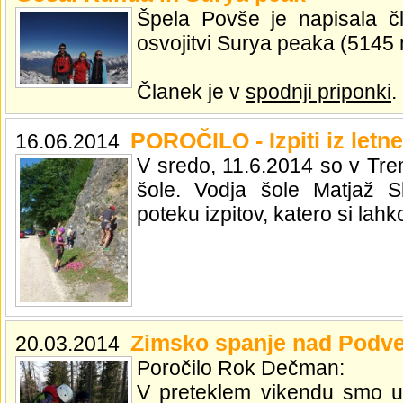
Špela Povše je napisala č
osvojitvi Surya peaka (5145 
Članek je v
spodnji priponki
.
POROČILO - Izpiti iz letn
16.06.2014
V sredo, 11.6.2014 so v Treme
šole. Vodja šole Matjaž Sl
poteku izpitov, katero si lah
Zimsko spanje nad Podv
20.03.2014
Poročilo Rok Dečman:
V preteklem vikendu smo us