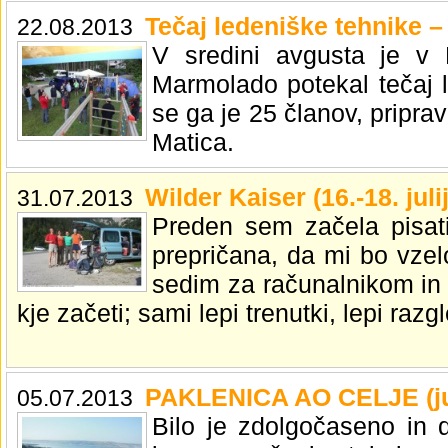
Tečaj ledeniške tehnike –
22.08.2013
V sredini avgusta je v 
Marmolado potekal tečaj l
se ga je 25 članov, pripra
Matica.
Wilder Kaiser (16.-18. juli
31.07.2013
Preden sem začela pisati
prepričana, da mi bo vzel
sedim za računalnikom in
kje začeti; sami lepi trenutki, lepi razgl
PAKLENICA AO CELJE (ju
05.07.2013
Bilo je zdolgočaseno in 