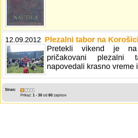
Plezalni tabor na Korošici
12.09.2012
Pretekli vikend je na
pričakovani plezalni 
napovedali krasno vreme in
Stran:
1
2
3
Prikaz:
1 - 30
od
80
zapisov