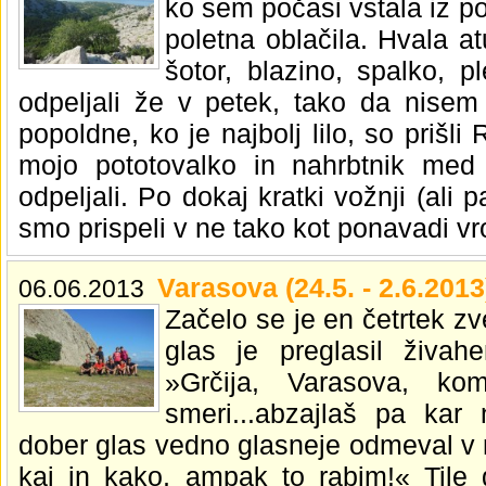
ko sem počasi vstala iz pos
poletna oblačila. Hvala a
šotor, blazino, spalko, 
odpeljali že v petek, tako da nisem
popoldne, ko je najbolj lilo, so prišli R
mojo pototovalko in nahrbtnik med 
odpeljali. Po dokaj kratki vožnji (ali 
smo prispeli v ne tako kot ponavadi v
Varasova (24.5. - 2.6.2013
06.06.2013
Začelo se je en četrtek zv
glas je preglasil živahe
»Grčija, Varasova, ko
smeri...abzajlaš pa kar 
dober glas vedno glasneje odmeval v 
kaj in kako, ampak to rabim!« Tile 