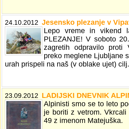
Jesensko plezanje v Vipa
24.10.2012
Lepo vreme in vikend 
PLEZANJE! V soboto 20.1
zagretih odpravilo proti
preko meglene Ljubljane 
urah prispeli na naš (v oblake ujet) cilj
LADIJSKI DNEVNIK ALP
23.09.2012
Alpinisti smo se to leto p
je boriti z vetrom. Vkrcal
49 z imenom Matejuška.