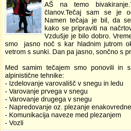
AŠ na temo bivakiranje.
članov.Tečaj sam se je od
Namen tečaja je bil, da se 
kako se pripraviti na načrt
Vzdušje je bilo dobro. Vreme
smo jasno noč s kar hladnim jutrom ok
vetrom s sunki. Dan pa jasno, sončno s p
Med samim tečajem smo ponovili in se
alpinistične tehnike:
- Izdelovanje varovališč v snegu in ledu
- Varovanje prvega v snegu
- Varovanje drugega v snegu
- Napredovanje oz. plezanje enakovredn
- Komunikacija naveze med plezanjem
- Vozli