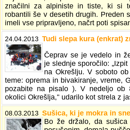
značilni za alpiniste in tiste, ki si 
robantili še v desetih drugih. Preden
imeli vse pripravljeno, načrt poti spisa
Tudi slepa kura (enkrat) z
24.04.2013
Čeprav se je vedelo in ž
je slednje sporočilo: „Izpi
na Okrešlju. V soboto ob 1
teme: oprema in bivakiranje, vreme, 
pozabite na pisalo ). V nedeljo ob 8
okolici Okrešlja," udarilo kot strela z j
Sušica, ki je mokra in sn
08.03.2013
Bo že držalo, da sušica
posušenim, domala puščo