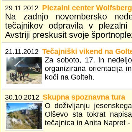
Plezalni center Wolfsberg
29.11.2012
Na zadnjo novembersko nede
tečajnikov odpravila v plezaln
Avstriji preskusit svoje športnopl
Tečajniški vikend na Golt
21.11.2012
Za soboto, 17. in nedeljo
organizirana orientacija 
koči na Golteh.
Skupna spoznavna tura
30.10.2012
O doživljanju jesenskega
Olševo sta tokrat napis
tečajnica in Anita Napret -