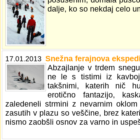
dalje, ko so nekdaj celo umi
Snežna ferajnova ekspedi
17.01.2013
Abzajlanje v trdem snegu,
ne le s tistimi iz kavbo
takšnimi, katerih nič 
erotično fantazijo, kas
zaledeneli strmini z nevarnim oklom
zasutih v plazu so veščine, brez katerih
nismo zaobšli osnov za varno in uspe