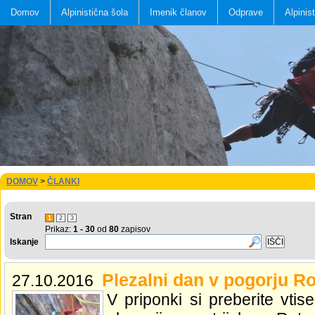
Domov
Alpinistična šola
Imenik članov
Odprave
Alpinis
DOMOV
>
ČLANKI
Stran
1
2
3
Prikaz:
1 - 30
od
80
zapisov
Iskanje
Plezalni dan v pogorju R
27.10.2016
V priponki si preberite vti