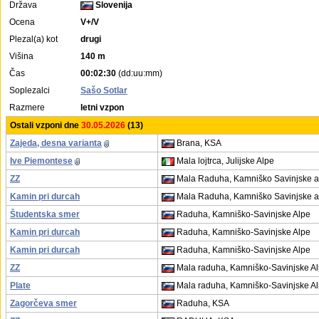
Država
Slovenija
Ocena
V+/V
Plezal(a) kot
drugi
Višina
140 m
Čas
00:02:30
(dd:uu:mm)
Soplezalci
Sašo Sotlar
Razmere
letni vzpon
Ostali vzponi dne
30.05.2026
(13)
Zajeda, desna varianta
Brana, KSA
Ive Piemontese
Mala lojtrca, Julijske Alpe
ZZ
Mala Raduha, Kamniško Savinjske a
Kamin pri durcah
Mala Raduha, Kamniško Savinjske a
Študentska smer
Raduha, Kamniško-Savinjske Alpe
Kamin pri durcah
Raduha, Kamniško-Savinjske Alpe
Kamin pri durcah
Raduha, Kamniško-Savinjske Alpe
ZZ
Mala raduha, Kamniško-Savinjske A
Plate
Mala raduha, Kamniško-Savinjske A
Zagorčeva smer
Raduha, KSA