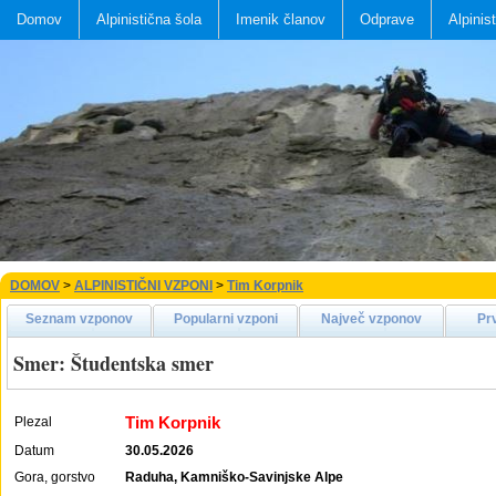
Domov
Alpinistična šola
Imenik članov
Odprave
Alpinis
DOMOV
>
ALPINISTIČNI VZPONI
>
Tim Korpnik
Seznam vzponov
Popularni vzponi
Največ vzponov
Pr
Smer: Študentska smer
Tim Korpnik
Plezal
Datum
30.05.2026
Gora, gorstvo
Raduha, Kamniško-Savinjske Alpe