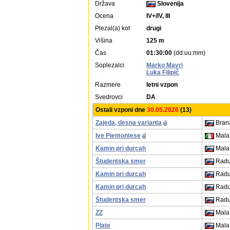
Država
Slovenija
Ocena
IV+/IV, III
Plezal(a) kot
drugi
Višina
125 m
Čas
01:30:00
(dd:uu:mm)
Soplezalci
Marko Mavri
Luka Filipič
Razmere
letni vzpon
Svedrovci
DA
Ostali vzponi dne
30.05.2026
(13)
Zajeda, desna varianta
Bran
Ive Piemontese
Mala 
Kamin pri durcah
Mala 
Študentska smer
Raduh
Kamin pri durcah
Raduh
Kamin pri durcah
Raduh
Študentska smer
Raduh
ZZ
Mala 
Plate
Mala 