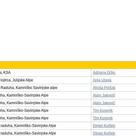
a, KSA
Adriana Očko
lojtrca, Julijske Alpe
Anja Ulaga
Raduha, Kamniško Savinjske alpe
Aljoša Polšak
a, Kamniško-Savinjske Alpe
Alain Jakopič
a, Kamniško-Savinjske Alpe
Alain Jakopič
a, Kamniško-Savinjske Alpe
Tim Korpnik
a, Kamniško-Savinjske Alpe
Tim Korpnik
raduha, Kamniško-Savinjske Alpe
Dejan Kolšek
raduha, Kamniško-Savinjske Alpe
Dejan Kolšek