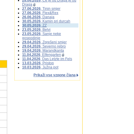
28.06.2026
, Če je od Draga je od
Draga
27.06.2026
, Tinin smjer
27.06.2026
, Flex&Rex
26.06.2026
, Danaja
30.05.2026
, Kamin pri durcah
30.05.2026
, ZZ
23.05.2026
, Belvi
23.05.2026
, Sanje neke
gospodinje
29.04.2026
, Zgrešeni smjer
29.04.2026
, Severno rebro
19.04.2026
, Marandkanta
11.04.2026
, Elfengarten
11.04.2026
, Das Letzte im Fels
13.03.2026
, Pristop
10.03.2026
, Južna pot
Prikaži vse vzpone člana