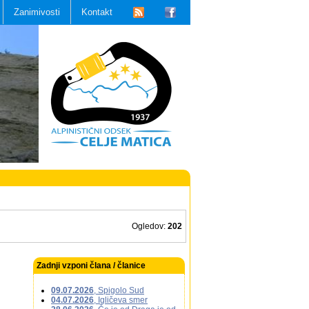
Zanimivosti
Kontakt
Ogledov:
202
Zadnji vzponi člana / članice
09.07.2026
, Spigolo Sud
04.07.2026
, Igličeva smer