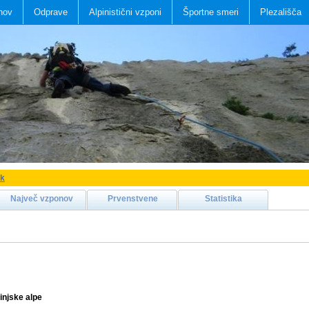
nov
Odprave
Alpinistični vzponi
Športne smeri
Plezališča
ak
Največ vzponov
Prvenstvene
Statistika
njske alpe