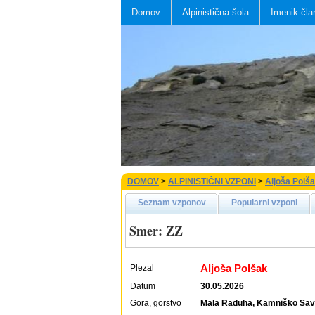
Domov
Alpinistična šola
Imenik čla
DOMOV
>
ALPINISTIČNI VZPONI
>
Aljoša Polš
Seznam vzponov
Popularni vzponi
Smer: ZZ
Aljoša Polšak
Plezal
Datum
30.05.2026
Gora, gorstvo
Mala Raduha, Kamniško Savi