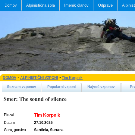
Domov
Alpinistična šola
Imenik članov
Odprave
Alpinis
DOMOV
>
ALPINISTIČNI VZPONI
>
Tim Korpnik
Seznam vzponov
Popularni vzponi
Največ vzponov
Pr
Smer: The sound of silence
Tim Korpnik
Plezal
Datum
27.10.2025
Gora, gorstvo
Sardinia, Surtana