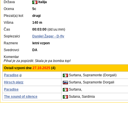
Država
Italija
Ocena
5c
Plezal(a) kot
drugi
Višina
140 m
Čas
00:03:00
(dd:uu:mm)
Soplezalci
Danijel Žagar - D-fly
Razmere
letni vzpon
Svedrovci
DA
Komentar
Pihal je za popizdit. Skala je pa bomba top!
Ostali vzponi dne
27.10.2025
(4)
Paradise
Surtana, Supramonte (Dorgali)
Hirsch platz
Surtana, Supramonte Dorgali
Paradise
Surtana,
The sound of silence
Sutana, Sardinia