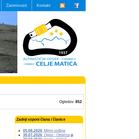
Zanimivosti
Kontakt
Ogledov:
852
Zadnji vzponi člana / članice
05.08.2026
, Mimo votline
30.07.2026
, Ogrin - Omerza