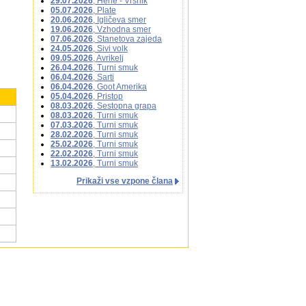
29.07.2026
, Herle - Vršnik
05.07.2026
, Plate
20.06.2026
, Igličeva smer
19.06.2026
, Vzhodna smer
07.06.2026
, Stanetova zajeda
24.05.2026
, Sivi volk
09.05.2026
, Avrikelj
26.04.2026
, Turni smuk
06.04.2026
, Sarti
06.04.2026
, Goot Amerika
05.04.2026
, Pristop
08.03.2026
, Sestopna grapa
08.03.2026
, Turni smuk
07.03.2026
, Turni smuk
28.02.2026
, Turni smuk
25.02.2026
, Turni smuk
22.02.2026
, Turni smuk
13.02.2026
, Turni smuk
Prikaži vse vzpone člana