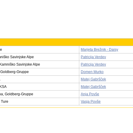
pe
Marjeta Brežnik - Daisy
niško Savinjske Alpe
Patricija Verdev
Kamniško Savinjske Alpe
Patricija Verdev
, Goldberg-Gruppe
Domen Murko
A
Matej Gabršček
 KSA
Matej Gabršček
ena, Goldberg-Gruppe
Anja Povše
e Ture
Vasja Povše