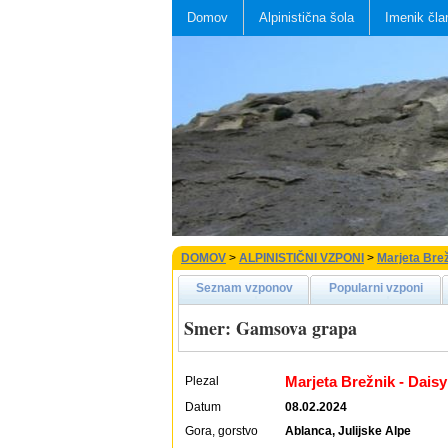
Domov
Alpinistična šola
Imenik čla
DOMOV
>
ALPINISTIČNI VZPONI
>
Marjeta Brež
Seznam vzponov
Popularni vzponi
Smer: Gamsova grapa
Marjeta Brežnik - Daisy
Plezal
Datum
08.02.2024
Gora, gorstvo
Ablanca, Julijske Alpe