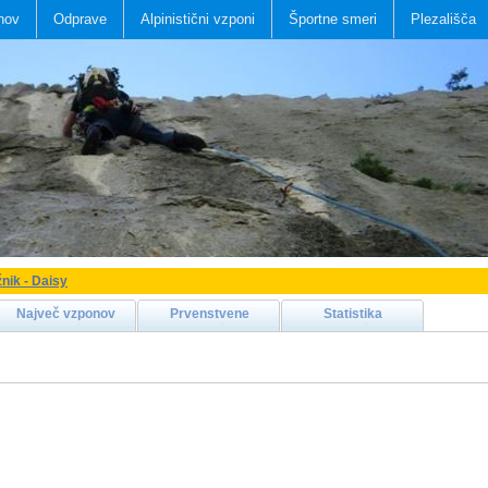
nov
Odprave
Alpinistični vzponi
Športne smeri
Plezališča
nik - Daisy
Največ vzponov
Prvenstvene
Statistika