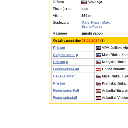
Država
Slovenija
Plezal(a) kot
solo
Višina
350 m
Soplezalci
Matej Knez - Mato
Brane Povše
Razmere
zimski vzpon
Ostali vzponi dne
08.02.2024
(8)
Pristop
VDV, Julijske Al
Celjska smer
Mala Rinka, Kam
Pristop
Kranjska Rinka, 
Federweiss-Fall
Dolina Anlauftal
Celjska smer
Mala Rinka, KS
Pristop
Kranjska Rinka,
Federweiss-Fall
Anlauftal-Eisar
Federweissfall
Anlauftal, Visok