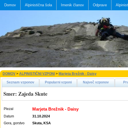
Domov
Alpinistična šola
Imenik članov
Odprave
Alpinis
DOMOV
>
ALPINISTIČNI VZPONI
>
Marjeta Brežnik - Daisy
Seznam vzponov
Popularni vzponi
Največ vzponov
Pr
Smer: Zajeda Skute
Marjeta Brežnik - Daisy
Plezal
Datum
31.10.2024
Gora, gorstvo
Skuta, KSA