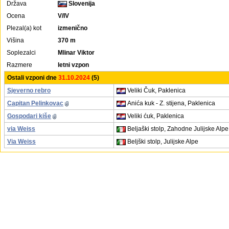
Država
Slovenija
Ocena
V/IV
Plezal(a) kot
izmenično
Višina
370 m
Soplezalci
Mlinar Viktor
Razmere
letni vzpon
Ostali vzponi dne
31.10.2024
(5)
Sjeverno rebro
Veliki Čuk, Paklenica
Capitan Pelinkovac
Anića kuk - Z. stijena, Paklenica
Gospodari kiše
Veliki ćuk, Paklenica
via Weiss
Beljaški stolp, Zahodne Julijske Alpe
Via Weiss
Beljški stolp, Julijske Alpe