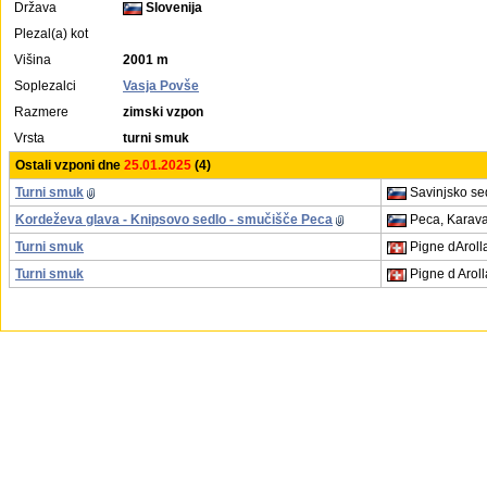
Država
Slovenija
Plezal(a) kot
Višina
2001 m
Soplezalci
Vasja Povše
Razmere
zimski vzpon
Vrsta
turni smuk
Ostali vzponi dne
25.01.2025
(4)
Turni smuk
Savinjsko se
Kordeževa glava - Knipsovo sedlo - smučišče Peca
Peca, Karav
Turni smuk
Pigne dArolla
Turni smuk
Pigne d Aroll