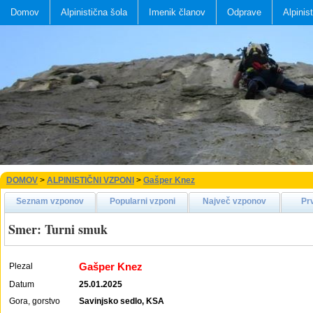
Domov
Alpinistična šola
Imenik članov
Odprave
Alpinis
DOMOV
>
ALPINISTIČNI VZPONI
>
Gašper Knez
Seznam vzponov
Popularni vzponi
Največ vzponov
Pr
Smer: Turni smuk
Gašper Knez
Plezal
Datum
25.01.2025
Gora, gorstvo
Savinjsko sedlo, KSA