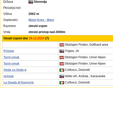
Država
Slovenija
Plezal(a) kot
Višina
2062 m
Soplezalci
Matej Knez - Mato
Razmere
zimski vzpon
Vrsta
zimski pristop nad 2000m
Ostali vzponi dne
29.12.2024
(7)
Stotzigen Firsten, Gotthard area
Pristop
Triglav, JA
Turni smuk
Stotzigen Firsten, Urner Alpen
Turni smuk
Stotzigen Firsten, Urner Alpen
Onda su Onda
Colfosco, Dolomiti
pristop
Veliki vrh, Košuta , Karavanke
La Spada di Damocle
Colfosco, Dolomiti