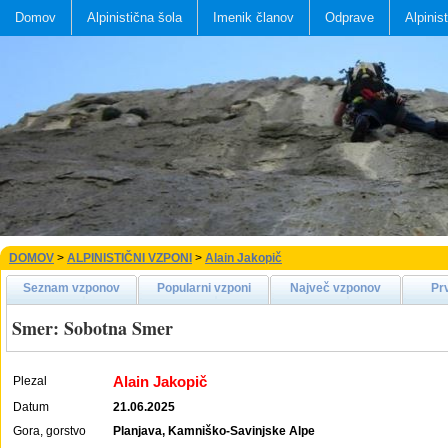
Domov
Alpinistična šola
Imenik članov
Odprave
Alpinis
DOMOV
>
ALPINISTIČNI VZPONI
>
Alain Jakopič
Seznam vzponov
Popularni vzponi
Največ vzponov
Pr
Smer: Sobotna Smer
Alain Jakopič
Plezal
Datum
21.06.2025
Gora, gorstvo
Planjava, Kamniško-Savinjske Alpe