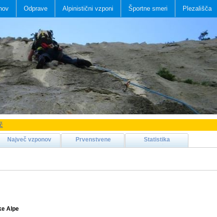
nov
Odprave
Alpinistični vzponi
Športne smeri
Plezališča
ič
Največ vzponov
Prvenstvene
Statistika
ke Alpe