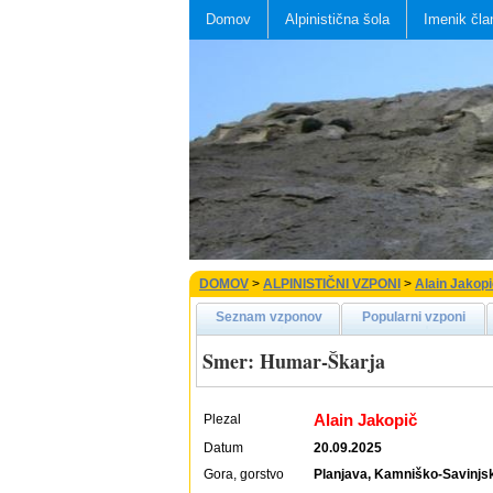
Domov
Alpinistična šola
Imenik čla
DOMOV
>
ALPINISTIČNI VZPONI
>
Alain Jakop
Seznam vzponov
Popularni vzponi
Smer: Humar-Škarja
Alain Jakopič
Plezal
Datum
20.09.2025
Gora, gorstvo
Planjava, Kamniško-Savinjs