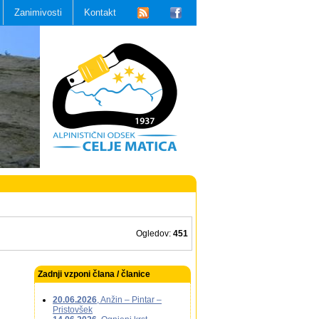
Zanimivosti
Kontakt
Ogledov:
451
Zadnji vzponi člana / članice
20.06.2026
, Anžin – Pintar –
Pristovšek