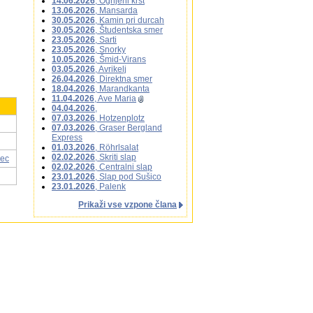
14.06.2026
, Ognjeni krst
13.06.2026
, Mansarda
30.05.2026
, Kamin pri durcah
30.05.2026
, Študentska smer
23.05.2026
, Sarti
23.05.2026
, Snorky
10.05.2026
, Šmid-Virans
03.05.2026
, Avrikelj
26.04.2026
, Direktna smer
18.04.2026
, Marandkanta
11.04.2026
, Ave Maria
04.04.2026
,
07.03.2026
, Hotzenplotz
07.03.2026
, Graser Bergland
Express
01.03.2026
, Röhrlsalat
02.02.2026
, Skriti slap
vec
02.02.2026
, Centralni slap
23.01.2026
, Slap pod Sušico
23.01.2026
, Palenk
Prikaži vse vzpone člana