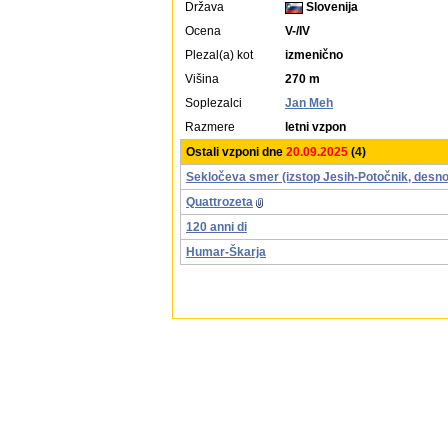
Država
Slovenija
Ocena
V-/IV
Plezal(a) kot
izmenično
Višina
270 m
Soplezalci
Jan Meh
Razmere
letni vzpon
Ostali vzponi dne
20.09.2025
(4)
Sekločeva smer (izstop Jesih-Potočnik, desno
Quattrozeta
120 anni di
Humar-Škarja