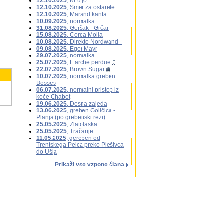
12.10.2025
, Kr u jo
12.10.2025
, Smer za ostarele
12.10.2025
, Marand kanta
10.09.2025
, normalka
31.08.2025
, Geršak - Grčar
15.08.2025
, Corda Molla
10.08.2025
, Direkte Nordwand -
09.08.2025
, Eger Mayr
29.07.2025
, normalka
25.07.2025
, L arche perdue
22.07.2025
, Brown Sugar
10.07.2025
, normalka greben
Bosses
06.07.2025
, normalni pristop iz
koče Chabot
19.06.2025
, Desna zajeda
13.06.2025
, greben Goličica -
Planja (po grebenski rezi)
25.05.2025
, Zlatolaska
25.05.2025
, Tračarije
11.05.2025
, gereben od
Trentskega Pelca preko Plešivca
do Ušja
Prikaži vse vzpone člana