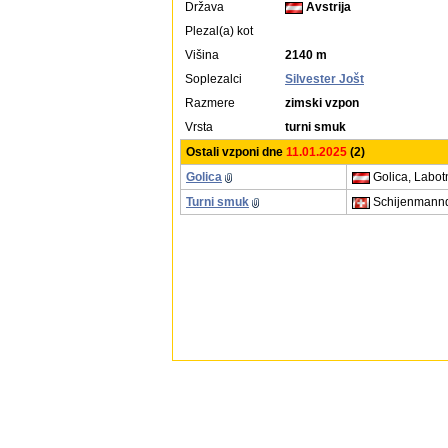
Država
Avstrija
Plezal(a) kot
Višina
2140 m
Soplezalci
Silvester Jošt
Razmere
zimski vzpon
Vrsta
turni smuk
Ostali vzponi dne
11.01.2025
(2)
Golica
Golica, Labot
Turni smuk
Schijenmanndl