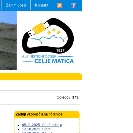
Zanimivosti
Kontakt
Ogledov:
373
Zadnji vzponi člana / članice
05.11.2025
, Chefpartie
12.10.2025
, Stara