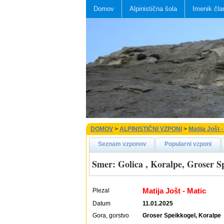
Domov
Alpinistična šola
Imenik čla
DOMOV
>
ALPINISTIČNI VZPONI
>
Matija Jošt -
Seznam vzponov
Popularni vzponi
Smer: Golica , Koralpe, Groser S
Matija Jošt - Matic
Plezal
Datum
11.01.2025
Gora, gorstvo
Groser Speikkogel, Koralpe