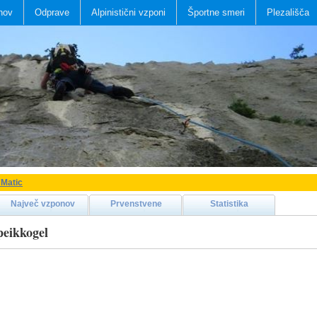
nov
Odprave
Alpinistični vzponi
Športne smeri
Plezališča
 Matic
Največ vzponov
Prvenstvene
Statistika
peikkogel