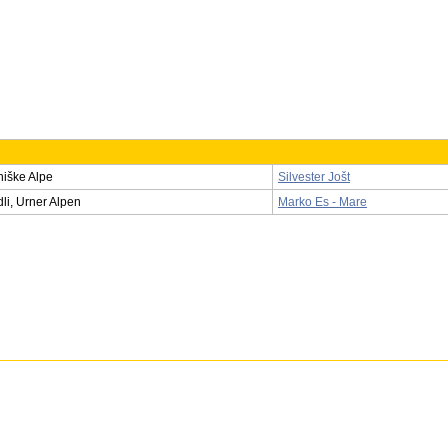
niške Alpe
Silvester Jošt
i, Urner Alpen
Marko Es - Mare