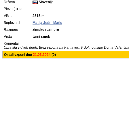
Država
Slovenija
Plezal(a) kot
Višina
2515 m
Soplezalci
Matija Jošt - Matic
Razmere
zimske razmere
Vrsta
turni smuk
Komentar
Opravila v dveh dneh. Brez vzpona na Kanjavec. V dolino mimo Doma Valentina
Ostali vzponi dne
21.03.2024
(0)