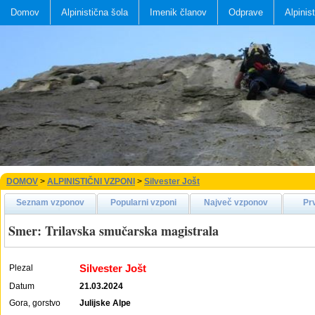
Domov
Alpinistična šola
Imenik članov
Odprave
Alpinis
DOMOV
>
ALPINISTIČNI VZPONI
>
Silvester Jošt
Seznam vzponov
Popularni vzponi
Največ vzponov
Pr
Smer: Trilavska smučarska magistrala
Silvester Jošt
Plezal
Datum
21.03.2024
Gora, gorstvo
Julijske Alpe