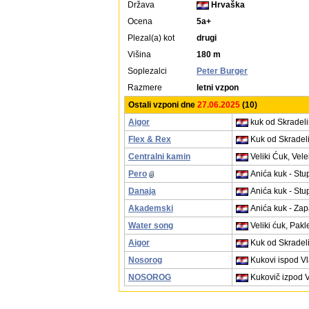
Država
Hrvaška
Ocena
5a+
Plezal(a) kot
drugi
Višina
180 m
Soplezalci
Peter Burger
Razmere
letni vzpon
Ostali vzponi dne
27.06.2025
(10)
Aigor
kuk od Skradelin
Flex & Rex
Kuk od Skradeli
Centralni kamin
Veliki Ćuk, Vele
Pero
Anića kuk - Stu
Danaja
Anića kuk - Stu
Akademski
Anića kuk - Zap
Water song
Veliki ćuk, Pakl
Aigor
Kuk od Skradeli
Nosorog
Kukovi ispod Vl
NOSOROG
Kukovič izpod V