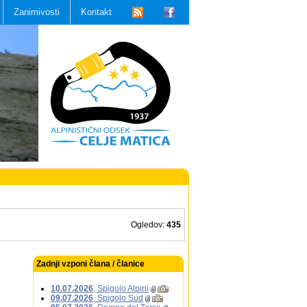
Zanimivosti
Kontakt
Ogledov:
435
Zadnji vzponi člana / članice
10.07.2026
, Spigolo Alpini
09.07.2026
, Spigolo Sud