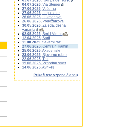
05.07.2026
, Rampa del Torso
04.07.2026
, Via Steiger
27.06.2026
, Večerna
27.06.2026
, Lepa smer
26.06.2026
, Lukmanova
26.06.2026
, Preložnikova
30.05.2026
, Zajeda, desna
varianta
02.05.2026
, Šmid-Virens
12.04.2026
, Sarti
11.08.2025
, Severni raz
27.06.2025
, Centralni kamin
25.06.2025
, Akademski
23.06.2025
, Sjeverno rebro
22.06.2025
, Trik
15.06.2025
, Vzhodna smer
14.06.2025
, Avrikelj
Prikaži vse vzpone člana