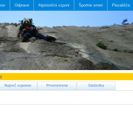
nov
Odprave
Alpinistični vzponi
Športne smeri
Plezališča
ko
Največ vzponov
Prvenstvene
Statistika