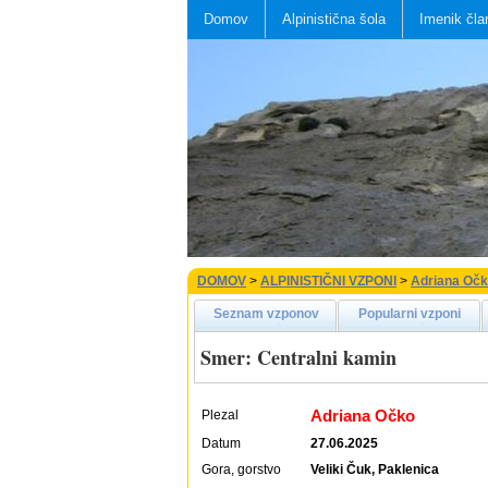
Domov
Alpinistična šola
Imenik čla
DOMOV
>
ALPINISTIČNI VZPONI
>
Adriana Oč
Seznam vzponov
Popularni vzponi
Smer: Centralni kamin
Adriana Očko
Plezal
Datum
27.06.2025
Gora, gorstvo
Veliki Čuk, Paklenica