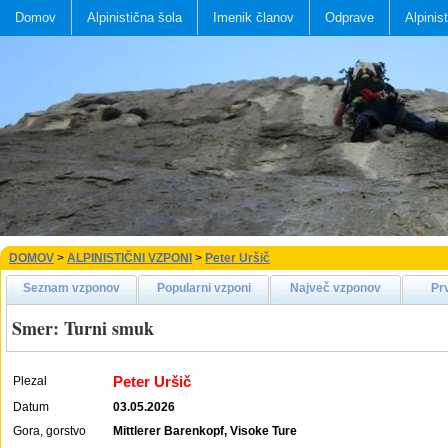
Domov
Alpinistična šola
Imenik članov
Odprave
Alpinis
DOMOV
>
ALPINISTIČNI VZPONI
>
Peter Uršič
Seznam vzponov
Popularni vzponi
Največ vzponov
Pr
Smer: Turni smuk
Peter Uršič
Plezal
Datum
03.05.2026
Gora, gorstvo
Mittlerer Barenkopf, Visoke Ture