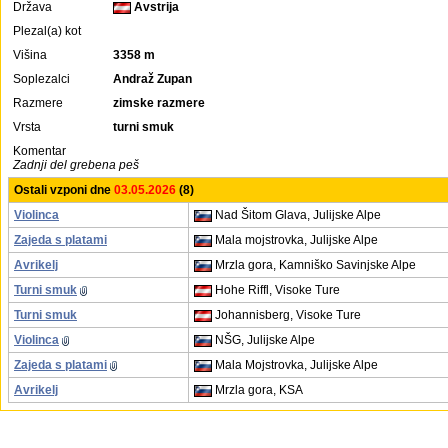
Država
Avstrija
Plezal(a) kot
Višina
3358 m
Soplezalci
Andraž Zupan
Razmere
zimske razmere
Vrsta
turni smuk
Komentar
Zadnji del grebena peš
Ostali vzponi dne
03.05.2026
(8)
Violinca
Nad Šitom Glava, Julijske Alpe
Zajeda s platami
Mala mojstrovka, Julijske Alpe
Avrikelj
Mrzla gora, Kamniško Savinjske Alpe
Turni smuk
Hohe Riffl, Visoke Ture
Turni smuk
Johannisberg, Visoke Ture
Violinca
NŠG, Julijske Alpe
Zajeda s platami
Mala Mojstrovka, Julijske Alpe
Avrikelj
Mrzla gora, KSA