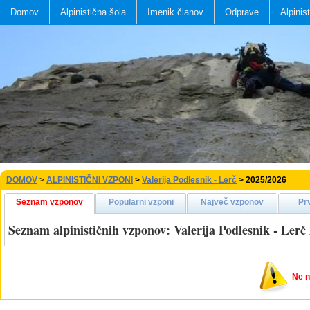
Domov
Alpinistična šola
Imenik članov
Odprave
Alpinis
DOMOV
>
ALPINISTIČNI VZPONI
>
Valerija Podlesnik - Lerč
> 2025/2026
Seznam vzponov
Popularni vzponi
Največ vzponov
Pr
Seznam alpinističnih vzponov: Valerija Podlesnik - Lerč
Ne na