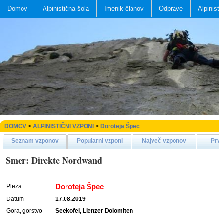
Domov
Alpinistična šola
Imenik članov
Odprave
Alpinis
DOMOV
>
ALPINISTIČNI VZPONI
>
Doroteja Špec
Seznam vzponov
Popularni vzponi
Največ vzponov
Pr
Smer: Direkte Nordwand
Doroteja Špec
Plezal
Datum
17.08.2019
Gora, gorstvo
Seekofel, Lienzer Dolomiten