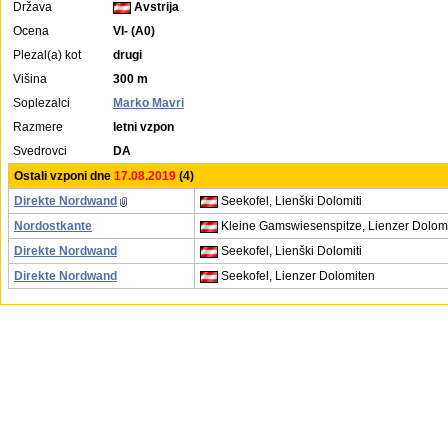
Država
Avstrija
Ocena
VI- (A0)
Plezal(a) kot
drugi
Višina
300 m
Soplezalci
Marko Mavri
Razmere
letni vzpon
Svedrovci
DA
Ostali vzponi dne
17.08.2019
(4)
Direkte Nordwand
Seekofel, Lienški Dolomiti
Nordostkante
Kleine Gamswiesenspitze, Lienzer Dolom
Direkte Nordwand
Seekofel, Lienški Dolomiti
Direkte Nordwand
Seekofel, Lienzer Dolomiten