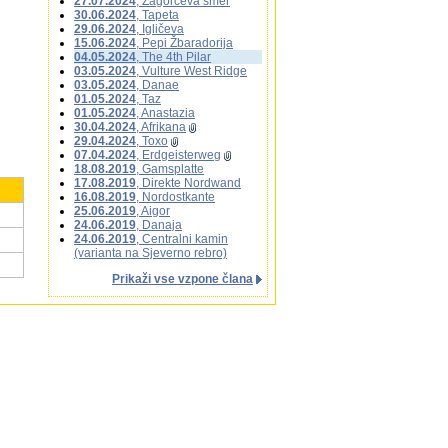
27.07.2024
, Zagorčeva smer
30.06.2024
, Tapeta
29.06.2024
, Igličeva
15.06.2024
, Pepi Žbaradorija
04.05.2024
, The 4th Pilar
03.05.2024
, Vulture West Ridge
03.05.2024
, Danae
01.05.2024
, Taz
01.05.2024
, Anastazia
30.04.2024
, Afrikana
29.04.2024
, Toxo
07.04.2024
, Erdgeisterweg
18.08.2019
, Gamsplatte
17.08.2019
, Direkte Nordwand
16.08.2019
, Nordostkante
25.06.2019
, Aigor
24.06.2019
, Danaja
24.06.2019
, Centralni kamin
(varianta na Sjeverno rebro)
Prikaži vse vzpone člana