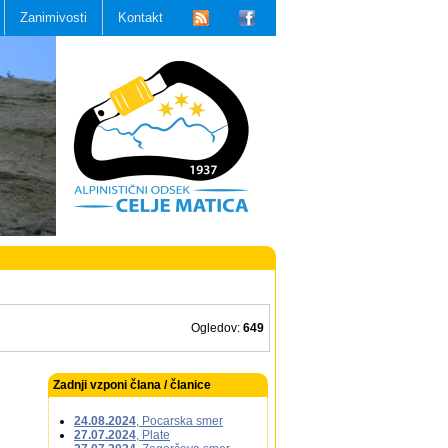
Zanimivosti
Kontakt
Ogledov:
649
Zadnji vzponi člana / članice
24.08.2024
, Pocarska smer
27.07.2024
, Plate