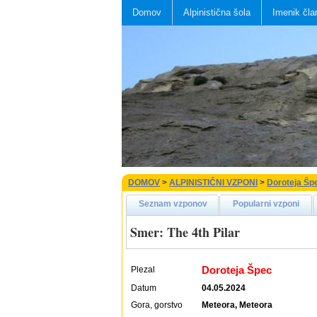
Domov
Alpinistična šola
Imenik čla
DOMOV
>
ALPINISTIČNI VZPONI
>
Doroteja Šp
Seznam vzponov
Popularni vzponi
Smer: The 4th Pilar
Doroteja Špec
Plezal
Datum
04.05.2024
Gora, gorstvo
Meteora, Meteora