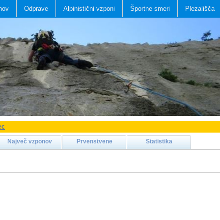
nov
Odprave
Alpinistični vzponi
Športne smeri
Plezališča
ec
Največ vzponov
Prvenstvene
Statistika