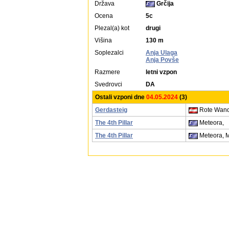
Država
Grčija
Ocena
5c
Plezal(a) kot
drugi
Višina
130 m
Soplezalci
Anja Ulaga
Anja Povše
Razmere
letni vzpon
Svedrovci
DA
Ostali vzponi dne
04.05.2024
(3)
Gerdasteig
Rote Wand
The 4th Pillar
Meteora,
The 4th Pillar
Meteora, 