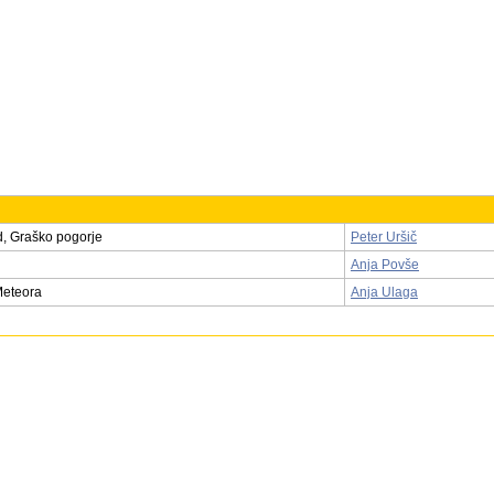
, Graško pogorje
Peter Uršič
Anja Povše
Meteora
Anja Ulaga