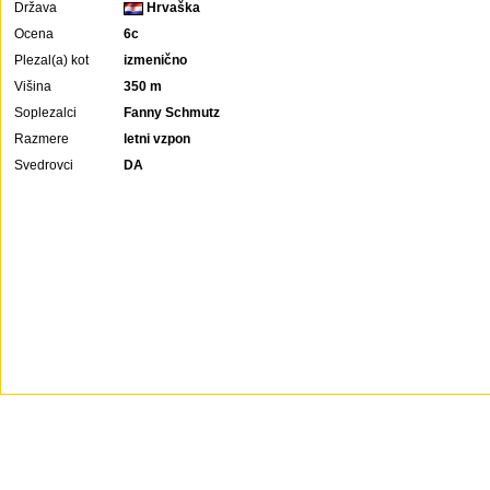
Država
Hrvaška
Ocena
6c
Plezal(a) kot
izmenično
Višina
350 m
Soplezalci
Fanny Schmutz
Razmere
letni vzpon
Svedrovci
DA