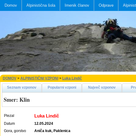
Domov
Alpinistična šola
Imenik članov
Odprave
Alpinis
DOMOV
>
ALPINISTIČNI VZPONI
>
Luka Lindič
Seznam vzponov
Popularni vzponi
Največ vzponov
Pr
Smer: Klin
Luka Lindič
Plezal
Datum
12.05.2024
Gora, gorstvo
Aniča kuk, Paklenica