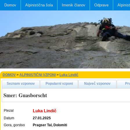
Domov
Alpinistična šola
Imenik članov
Odprave
Alpinis
DOMOV
>
ALPINISTIČNI VZPONI
>
Luka Lindič
Seznam vzponov
Popularni vzponi
Največ vzponov
Pr
Smer: Guasborscht
Luka Lindič
Plezal
Datum
27.01.2025
Gora, gorstvo
Pragser Tal, Dolomiti