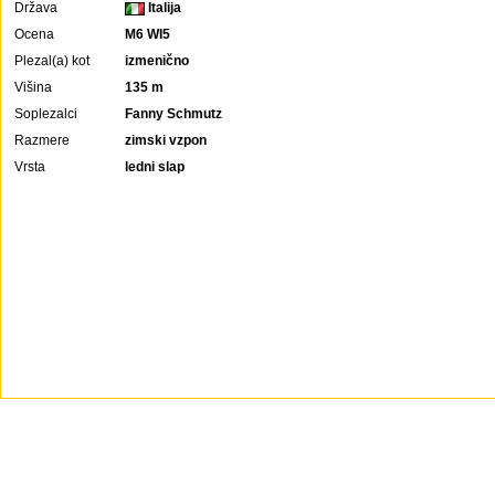
Država
Italija
Ocena
M6 WI5
Plezal(a) kot
izmenično
Višina
135 m
Soplezalci
Fanny Schmutz
Razmere
zimski vzpon
Vrsta
ledni slap