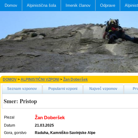
Domov
Alpinistična šola
Imenik članov
Odprave
Alpinis
DOMOV
>
ALPINISTIČNI VZPONI
>
Žan Doberšek
Seznam vzponov
Popularni vzponi
Največ vzponov
Pr
Smer: Pristop
Žan Doberšek
Plezal
Datum
21.03.2025
Gora, gorstvo
Raduha, Kamniško-Savinjske Alpe