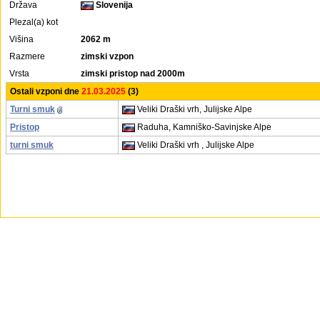
Država
Slovenija
Plezal(a) kot
Višina
2062 m
Razmere
zimski vzpon
Vrsta
zimski pristop nad 2000m
Ostali vzponi dne
21.03.2025
(3)
Turni smuk
Veliki Draški vrh, Julijske Alpe
Pristop
Raduha, Kamniško-Savinjske Alpe
turni smuk
Veliki Draški vrh , Julijske Alpe