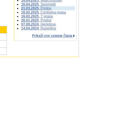
16.04.2025
, Waschrumpel
16.04.2025
, Serengeti
21.03.2025
, Pristop
16.02.2025
, Centralna grapa
16.02.2025
, Y grapa
26.01.2025
, Pristop
07.09.2024
, Herletova
14.04.2024
, Rupertina
Prikaži vse vzpone člana