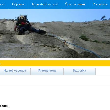
nov
Odprave
Alpinistični vzponi
Športne smeri
Plezališča
k
Največ vzponov
Prvenstvene
Statistika
e Alpe