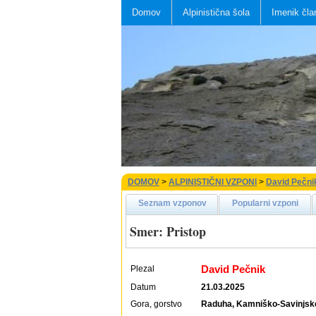
Domov
Alpinistična šola
Imenik čla
DOMOV
>
ALPINISTIČNI VZPONI
>
David Pečni
Seznam vzponov
Popularni vzponi
Smer: Pristop
David Pečnik
Plezal
Datum
21.03.2025
Gora, gorstvo
Raduha, Kamniško-Savinjsk