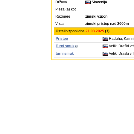
Država
Slovenija
Plezal(a) kot
Razmere
zimski vzpon
Vrsta
zimski pristop nad 2000m
Ostali vzponi dne
21.03.2025
(3)
Pristop
Raduha, Kamniš
Turni smuk
Veliki Draški vr
turni smuk
Veliki Draški vrh