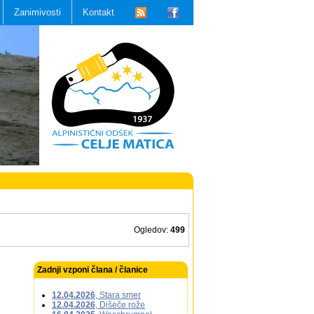
Zanimivosti
Kontakt
Ogledov:
499
Zadnji vzponi člana / članice
12.04.2026
, Stara smer
12.04.2026
, Dišeče rože